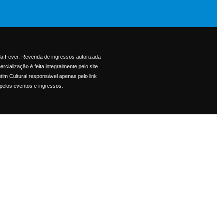
l da Fever. Revenda de ingressos autorizada
ialização é feita integralmente pelo site
etim Cultural responsável apenas pelo link
pelos eventos e ingressos.