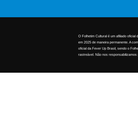
O Folhetim Cultural é um afiliado oficia
em 2025 de maneira permanente. A comerc
oficial da Fever Up Brasil, sendo o Folh
rastreável. Não nos responsabilizamos 