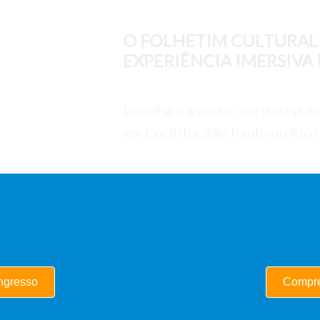
O FOLHETIM CULTURAL 
EXPERIÊNCIA IMERSIVA 
Escolha o evento que deseja ex
em Curitiba, São Paulo ou Rio 
ngresso
Compre