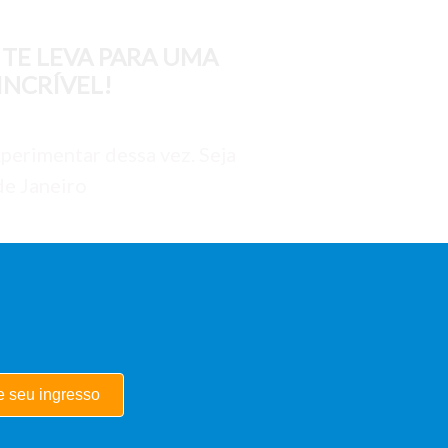
TE LEVA PARA UMA
INCRÍVEL!
perimentar dessa vez. Seja
de Janeiro
 seu ingresso